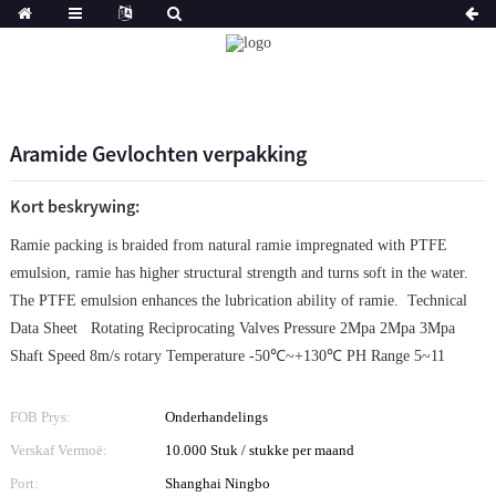
Aramide Gevlochten verpakking
Kort beskrywing:
Ramie packing is braided from natural ramie impregnated with PTFE
emulsion, ramie has higher structural strength and turns soft in the water.
The PTFE emulsion enhances the lubrication ability of ramie. Technical
Data Sheet Rotating Reciprocating Valves Pressure 2Mpa 2Mpa 3Mpa
Shaft Speed 8m/s rotary Temperature -50℃~+130℃ PH Range 5~11
FOB Prys:
Onderhandelings
Verskaf Vermoë:
10.000 Stuk / stukke per maand
Port:
Shanghai Ningbo