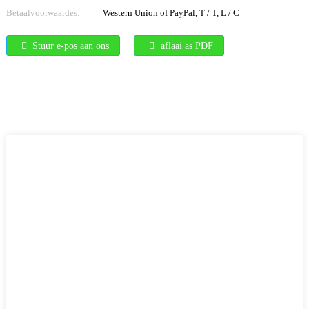
Betaalvoorwaardes:
Western Union of PayPal, T / T, L / C
Stuur e-pos aan ons
aflaai as PDF