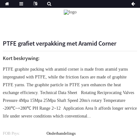
PTFE grafiet verpakking met Aramid Corner
Kort beskrywing:
PTFE graphite packing with aramid corner is made from aramid yarns
impregnated with PTFE, while the friction faces are made of graphite
PTFE yarns. The graphite particle in PTFE yarn enhances the heat
exchange efficiency. Technical Data Sheet Rotating Reciprocating Valves
Pressure 4Mpa 15Mpa 25Mpa Shaft Speed 20m/s rotary Temperature
-200℃~+280℃ PH Range 2~12 Application Area It affords longer service
life under severe conditions which conventional...
FOB Prys:
Onderhandelings