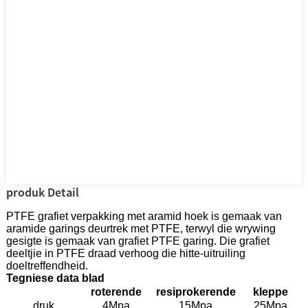
produk Detail
PTFE grafiet verpakking met aramid hoek is gemaak van
aramide garings deurtrek met PTFE, terwyl die wrywing
gesigte is gemaak van grafiet PTFE garing. Die grafiet
deeltjie in PTFE draad verhoog die hitte-uitruiling
doeltreffendheid.
Tegniese data blad
roterende
resiprokerende
kleppe
druk
4Mpa
15Mpa
25Mpa