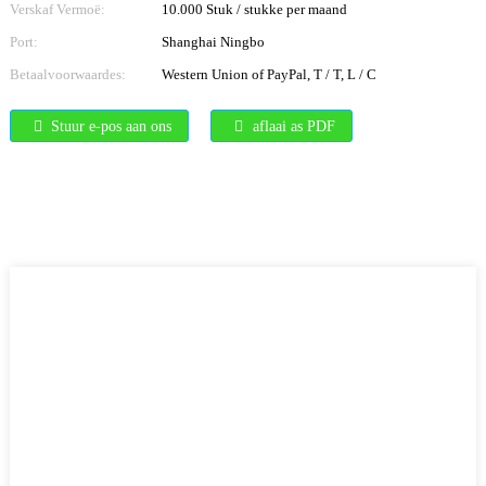
Verskaf Vermoë:
10.000 Stuk / stukke per maand
Port:
Shanghai Ningbo
Betaalvoorwaardes:
Western Union of PayPal, T / T, L / C
Stuur e-pos aan ons
aflaai as PDF