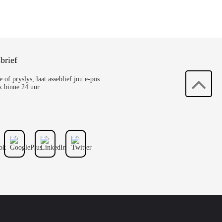
brief
 of pryslys, laat asseblief jou e-pos
k binne 24 uur.