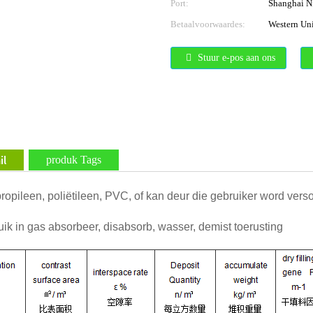
Port:
Shanghai N
Betaalvoorwaardes:
Western Uni
Stuur e-pos aan ons
il
produk Tags
propileen, poliëtileen, PVC, of ​​kan deur die gebruiker word vers
k in gas absorbeer, disabsorb, wasser, demist toerusting