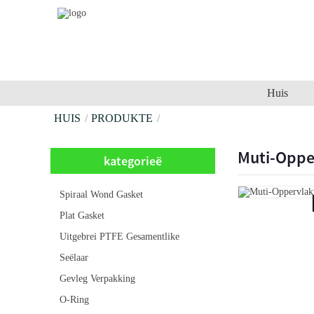
Huis
HUIS
PRODUKTE
Muti-Oppe
kategorieë
Spiraal Wond Gasket
Plat Gasket
Uitgebrei PTFE Gesamentlike
Seëlaar
Gevleg Verpakking
O-Ring