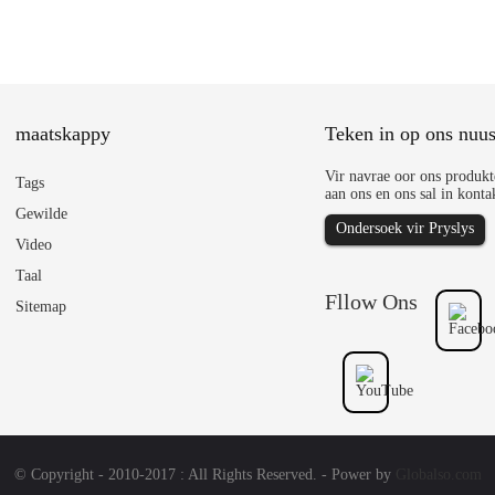
maatskappy
Teken in op ons nuus
Vir navrae oor ons produkte
Tags
aan ons en ons sal in konta
Gewilde
Ondersoek vir Pryslys
Video
Taal
Fllow Ons
Sitemap
© Copyright - 2010-2017 : All Rights Reserved. - Power by
Globalso.com