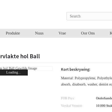
Produkte
Nuus
Vrae
Oor Ons
K
rvlakte hol Ball
Kort beskrywing:
Loading...
Material: Polypropylene, Polyethyle
absorb, disabsorb, washer, demist 
FOB Prys:
Onderhande
Verskaf Vermoë:
10.000 Stuk