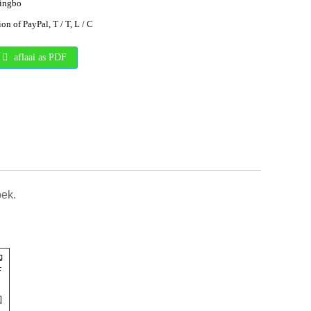
ingbo
on of PayPal, T / T, L / C
aflaai as PDF
oek.