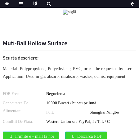
Muti-Ball Hollow Surface
Scurta descriere:
Material: Polypropylene, Polyethylene, PVC, or can be requested by user.
Application: Used in gas absorb, disabsorb, washer, demist equipment
FOB Pret:
Negocierea
Capacitatea De
10000 Bucati / bucăți pe lună
Alimentare:
Port:
Shanghai Ningbo
Conditii De Plata:
Western Union sau PayPal, T / T, L / C
Trimite e - mail la noi
Descarcă PDF