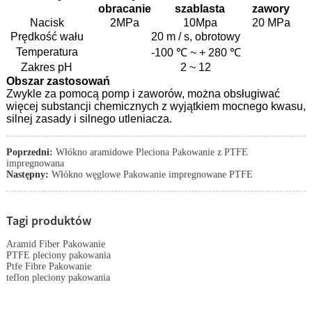
obracanie
szablasta
zawory
Nacisk
2MPa
10Mpa
20 MPa
Prędkość wału
20 m / s, obrotowy
Temperatura
-100 ℃ ~ + 280 ℃
Zakres pH
2 ~ 12
Obszar zastosowań
Zwykle za pomocą pomp i zaworów, można obsługiwać
więcej substancji chemicznych z wyjątkiem mocnego kwasu,
silnej zasady i silnego utleniacza.
Poprzedni:
Włókno aramidowe Pleciona Pakowanie z PTFE
impregnowana
Następny:
Włókno węglowe Pakowanie impregnowane PTFE
Tagi produktów
Aramid Fiber Pakowanie
PTFE pleciony pakowania
Ptfe Fibre Pakowanie
teflon pleciony pakowania