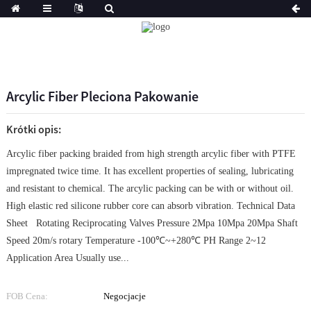
Arcylic Fiber Pleciona Pakowanie
Krótki opis:
Arcylic fiber packing braided from high strength arcylic fiber with PTFE
impregnated twice time. It has excellent properties of sealing, lubricating
and resistant to chemical. The arcylic packing can be with or without oil.
High elastic red silicone rubber core can absorb vibration. Technical Data
Sheet Rotating Reciprocating Valves Pressure 2Mpa 10Mpa 20Mpa Shaft
Speed 20m/s rotary Temperature -100℃~+280℃ PH Range 2~12
Application Area Usually use...
FOB Cena:
Negocjacje