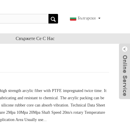
Български
Свържете Се С Нас
high strength arcylic fiber with PTFE impregnated twice time. It
 lubricating and resistant to chemical. The arcylic packing can be
ed silicone rubber core can absorb vibration. Technical Data Sheet
ssure 2Mpa 10Mpa 20Mpa Shaft Speed 20m/s rotary Temperature
cation Area Usually use...