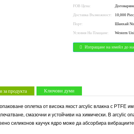
FOB Цена:
Договарян
Доставка Възможност:
10,000 Piec
Порт:
Шанхай Ni
Условия На Плащане:
Western Uni
Изпращане на имейл до на
 за продукта
Ключови думи
а опаковане оплетка от висока якост arcylic влакна с PTFE 
печатване, смазочни и устойчиви на химически. В arcylic о
вено силиконов каучук ядро ​​може да абсорбира вибрациите