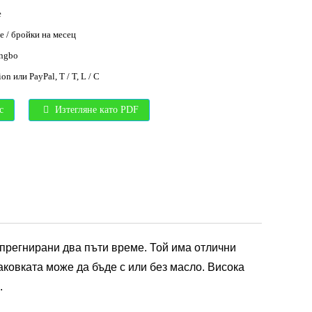
е
e / бройки на месец
ngbo
on или PayPal, T / T, L / C
с
Изтегляне като PDF
импрегнирани два пъти време. Той има отлични
паковката може да бъде с или без масло. Висока
.