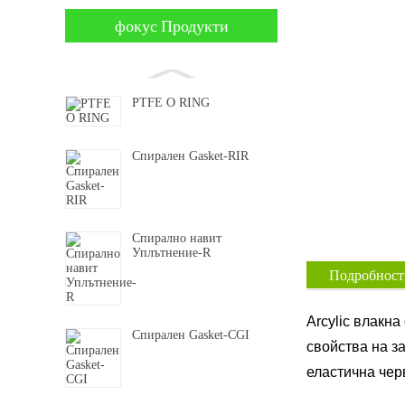
фокус Продукти
PTFE О RING
Спирален Gasket-RIR
Спирално навит
Уплътнение-R
Подробности
Arcylic влакн
Спирален Gasket-CGI
свойства на за
еластична чер