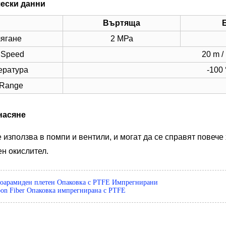
чески данни
Въртяща
ягане
2 МРа
 Speed
20 m /
ература
-100
Range
насяне
 използва в помпи и вентили, и могат да се справят повече
ен окислител.
оарамиден плетен Опаковка с PTFE Импрегнирани
bon Fiber Опаковка импрегнирана с PTFE