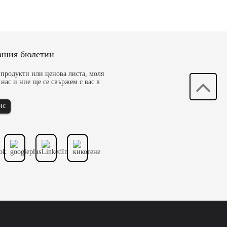
нашия бюлетин
 продукти или ценова листа, моля
нас и ние ще се свържем с вас в
ис