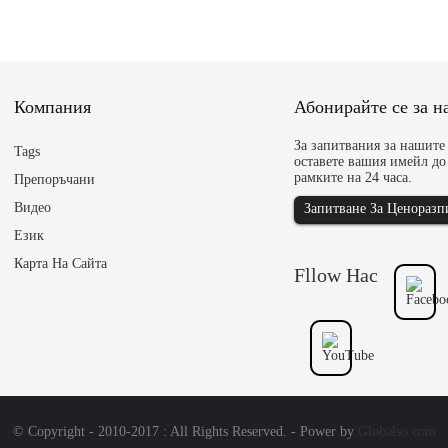
Компания
Абонирайте се за 
За запитвания за нашите
Tags
оставете вашия имейл до 
рамките на 24 часа.
Препоръчани
Видео
Запитване За Ценоразп
Език
Карта На Сайта
Fllow Нас
© Copyright - 2010-2017 : All Rights Reserved. - Power by
Globalso.com