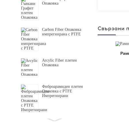
Опаковка
Свързани 
Carbon Fiber Опаковка
импрегнирана с PTFE
PTFE Опаковане С Арамидно Corner
Рам
Arcylic Fiber плетен
Опаковка
Фиброарамиден плетен
Опаковка с PTFE
Импрегнирани