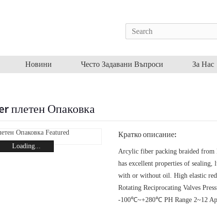
Новини
Често Задавани Въпроси
За Нас
ber плетен Опаковка
Кратко описание:
Loading...
Arcylic fiber packing braided from 
has excellent properties of sealing,
with or without oil. High elastic r
Rotating Reciprocating Valves Pre
-100℃~+280℃ PH Range 2~12 Appli