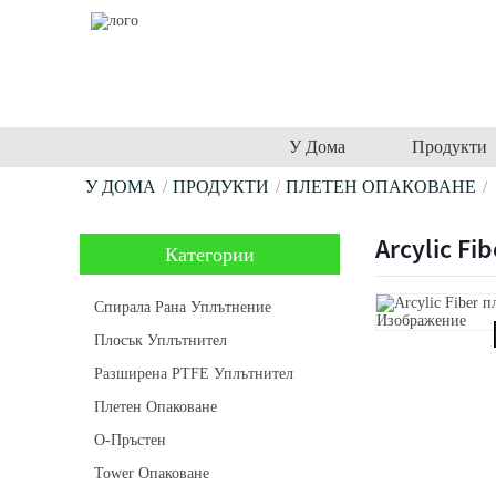
У Дома
Продукти
У ДОМА
ПРОДУКТИ
ПЛЕТЕН ОПАКОВАНЕ
Arcylic Fi
Категории
Спирала Рана Уплътнение
Плосък Уплътнител
Разширена PTFE Уплътнител
Плетен Опаковане
О-Пръстен
Tower Опаковане