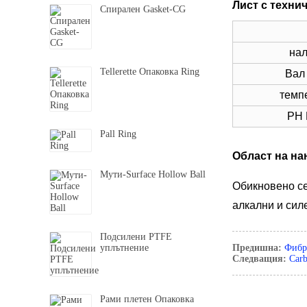
Лист с техни
Спирален Gasket-CG
нал
Tellerette Опаковка Ring
Вал
темп
PH 
Pall Ring
Област на на
Мути-Surface Hollow Ball
Обикновено се
алкални и сил
Подсилени PTFE
уплътнение
Предишна:
Фибр
Следващия:
Car
Рами плетен Опаковка