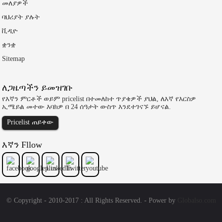
መለያዎች
ባህሪያት ያሉት
ቪዲዮ
ቋንቋ
Sitemap
ለጋዜጣችን ይመዝገቡ
የእኛን ምርቶች ወይም pricelist በተመለከተ ጥያቄዎች ያህል, ለእኛ የእርስዎ
ኢሜይል መተው እባክዎ በ 24 ሰዓታት ውስጥ እንደተገናኙ ይሆናል.
Pricelist ጠይቀው
እኛን Fllow
© Copyright - 2010-2017 : All Rights Reserved. - Power by
Globalso.com