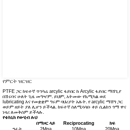
የምርት ዝርዝር
PTFE ጋር ከፍተኛ ጥንካሬ arcylic ፋይበር ከ Arcylic ፋይበር ማሸጊያ
በሽሩባና ሁለት ጊዜ መግዣም. ይህም, አትመው የኬሚካል ወደ
lubricating እና የመቋቋም ግሩም ባህሪያት አሉት. የ arcylic ማሸግ ጋር
ወይም ዘይት ያለ ሊሆን ይችላል. ከፍተኛ ስለሚሳሳቡ ቀይ ሲልከን ጎማ ዋና
ነዛሪ ለመቅሰም ይችላሉ.
የቴክኒክ የውሂብ ሉህ
በማዞር ላይ
Reciprocating
ክፍ
ግፊት
2Mpa
10Mpa
20Mpa