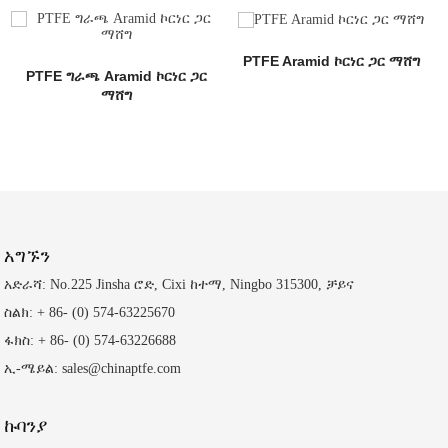
PTFE Aramid ኮርነር ጋር ማሸግ
PTFE ግራጫ Aramid ኮርነር ጋር
ማሸግ
አግኙን
አድራሻ: No.225 Jinsha ሮድ, Cixi ከተማ, Ningbo 315300, ቻይና
ስልክ: + 86- (0) 574-63225670
ፋክስ: + 86- (0) 574-63226688
ኢ-ሜይል: sales@chinaptfe.com
ኩባንያ