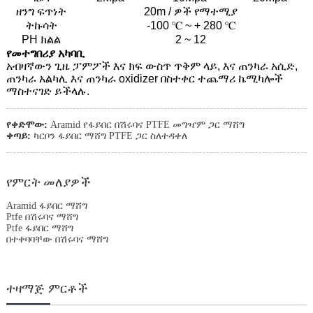
ዘንግ ፍጥነት
20m / ዎች የማተሚያ
ትኩሳት
-100 ℃ ~ + 280 ℃
PH ክልል
2 ~ 12
የመተግበሪያ አካባቢ
አብዛኛውን ጊዜ ፓምፖች እና ክፍ ውስጥ ጥቅም ላይ, እና ጠንካራ አሲድ,
ጠንካራ አልካሊ እና ጠንካራ oxidizer በስተቀር ተጨማሪ ኬሚካሎች
ማስተናገድ ይችላሉ.
የቀድሞው:
Aramid የፋይበር በሽሩባና PTFE መግዣም ጋር ማሸግ
ቀጣይ:
ካርቦን ፋይበር ማሸግ PTFE ጋር ስለተዳቀለ
የምርት መለያዎች
Aramid ፋይበር ማሸግ
Ptfe በሽሩባና ማሸግ
Ptfe ፋይበር ማሸግ
በተቀባባቸው በሽሩባና ማሸግ
ተዛማጅ ምርቶች