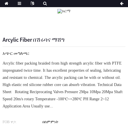
Arcylic Fiber በሽሩባና ማሸግ
አጭር መግለጫ:
Arcylic fiber packing braided from high strength arcylic fiber with PTFE
impregnated twice time. It has excellent properties of sealing, lubricating
and resistant to chemical. The arcylic packing can be with or without oil.
High elastic red silicone rubber core can absorb vibration. Technical Data
Sheet Rotating Reciprocating Valves Pressure 2Mpa 10Mpa 20Mpa Shaft
Speed 20m/s rotary Temperature -100℃~+280℃ PH Range 2~12
Application Area Usually use...
FOB ዋጋ:
በስምምነት