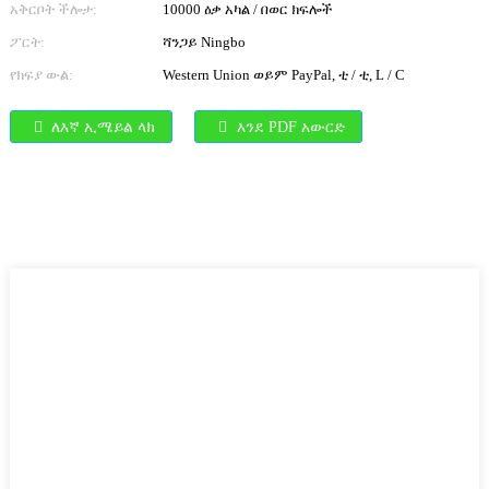
አቅርቦት ችሎታ:
10000 ዕቃ አካል / በወር ክፍሎች
ፖርት:
ሻንጋይ Ningbo
የክፍያ ውል:
Western Union ወይም PayPal, ቲ / ቲ, L / C
ለእኛ ኢሜይል ላክ
እንደ PDF አውርድ