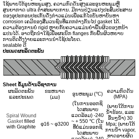
ໃຊ້ພາຍໃຕ້ອຸນຫະພູມສູງ, ຄວາມກົດດັນສູງແລະອຸນຫະພູມຫຼື
ສູນຍາກາດ ultra ຕ່ໍາສະພາບການ. ມີການປ່ຽນແປງປະສົມປະສານ
ຂອງອຸປະກອນປະເກັນດັ່ງກ່າວແມ່ນເພື່ອແກ້ໄຂບັນຫາບັນຫາ
corrosion ເຄມີຂອງສື່ມວນຊົນທີ່ແຕກຕ່າງກັນໄປ gasket ໄດ້.
ຄວາມຕ້ອງການບໍ່ rigid ຫຼາຍກັບຄວາມແມ່ນຍໍາພື້ນຜິວຂອງຫນ້າ
ແປນໄດ້. ອາດຖືກນໍາໃຊ້ເພື່ອຜະນຶກ flanges ກັບພື້ນຜິວຫຍາບ
ການຕິດຕັ້ງງ່າຍແລະການນໍາໃຊ້ປະໂຍດ.
sealable ດີ
ປະເພດຜະລິດຕະພັນ
Sheet ຂໍ້ມູນດ້ານວິຊາການ
ຜະລິດຕະພັນ
ຂະຫນາດ
ຄວາມກົດດັນ
ອຸນຫະພູມ (℃)
(MPA)
ແລະປະເພດ
(ມມ)
(ໃນການອອກຊິ
(ພາຍໃຕ້ການ
ໄດສະພາບ
ນ້ໍາຮ້ອນ, ແລະ
ແວດລ້ອມ) -240
Spiral Wound
ອື່ນໆນ້ໍາ) 30
Gasket
filled
~ + 550 ℃ (ໃນ
φ16 ~ φ3200
Mpa; (ພາຍໃຕ້
with Graphite
ທີ່ບໍ່ແມ່ນອອກຊິ
ການນ້ໍາ vapor,
ໄດສະພາບ
ທາດອາຍຜິດ
ແວດລ້ອມ) -240