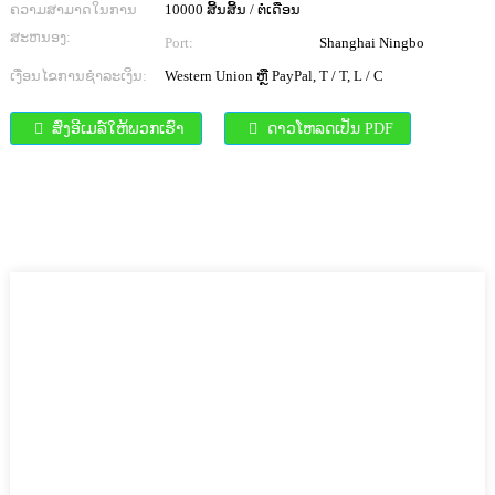
ຄວາມສາມາດໃນການ
10000 ສິ້ນສິ້ນ / ຕໍ່ເດືອນ
ສະຫນອງ:
Port:
Shanghai Ningbo
ເງື່ອນໄຂການຊໍາລະເງິນ:
Western Union ຫຼື PayPal, T / T, L / C
ສົ່ງອີເມລ໌ໃຫ້ພວກເຮົາ
ດາວໂຫລດເປັນ PDF