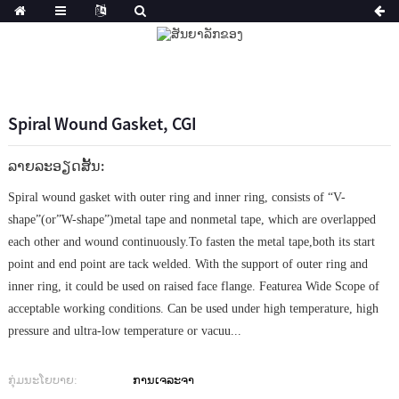
Spiral Wound Gasket, CGI
ລາຍລະອຽດສັ້ນ:
Spiral wound gasket with outer ring and inner ring, consists of “V-
shape”(or”W-shape”)metal tape and nonmetal tape, which are overlapped
each other and wound continuously.To fasten the metal tape,both its start
point and end point are tack welded. With the support of outer ring and
inner ring, it could be used on raised face flange. Featurea Wide Scope of
acceptable working conditions. Can be used under high temperature, high
pressure and ultra-low temperature or vacuu...
ກຸ່ມນະໂຍບາຍ:
ການເຈລະຈາ