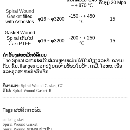
ອື່ນໆ) 20 Mpa
~ + 870 ℃
Spiral Wound
-150 ~ + 450
Gasket
filled
φ16 ~ φ3200
15
with Asbestos
℃
Gasket Wound
-200 ~ + 250
Spiral ເຕັມໄປ
φ16 ~ φ3200
15
℃
ດ້ວຍ PTFE
ຄໍາຮ້ອງສະຫມັກບໍລິເວນ
The Spiral ແຜນປະເກັນສ່ວນຫຼາຍແມ່ນໃຊ້ໃນປ່ຽງແລະທໍ່, ຄວາມ
ດັນ, ຂົ້ນ, flanges ແລກປ່ຽນຄວາມຮ້ອນໃນນ້ໍາ, ເຄມີ, ໂລຫະ, ເຮືອ
ແລະອຸດສາຫະກໍາກົນຈັກ.
ທີ່ຜ່ານມາ:
Spiral Wound Gasket, CG
ຕໍ່ໄປ:
Spiral Wound Gasket-R
Tags ຜະລິດຕະພັນ
coiled gasket
Spiral Wound Gasket
Spiral Wound ຮູບພາບປະເກັນ