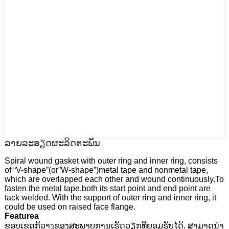
ລາຍລະອຽດຜະລິດຕະພັນ
Spiral wound gasket with outer ring and inner ring, consists
of “V-shape”(or”W-shape”)metal tape and nonmetal tape,
which are overlapped each other and wound continuously.To
fasten the metal tape,both its start point and end point are
tack welded. With the support of outer ring and inner ring, it
could be used on raised face flange.
Featurea
ຂອບເຂດກ້ວາງຂອງສະພາບການເຮັດວຽກທີ່ຍອມຮັບໄດ້. ສາມາດນໍາ