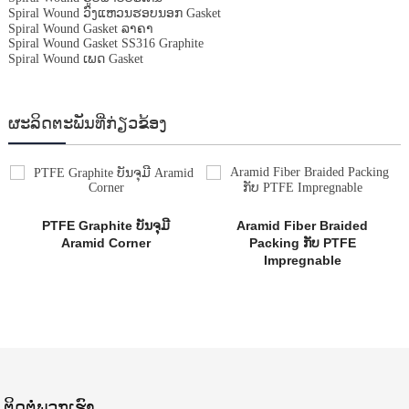
Spiral Wound ວົງແຫວນຮອບນອກ Gasket
Spiral Wound Gasket ລາຄາ
Spiral Wound Gasket SS316 Graphite
Spiral Wound ເພດ Gasket
ຜະ​ລິດ​ຕະ​ພັນ​ທີ່​ກ່ຽວ​ຂ້ອງ
PTFE Graphite ບັນຈຸມີ
Aramid Fiber Braided
Aramid Corner
Packing ກັບ PTFE
Impregnable
ຕິດ​ຕໍ່​ພວກ​ເຮົາ