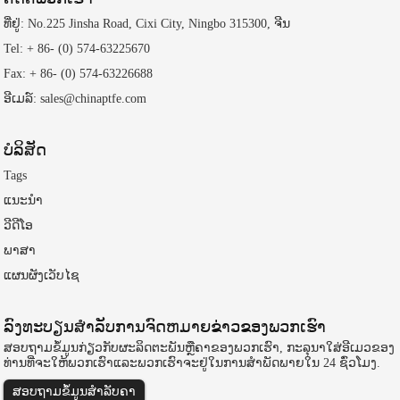
ທີ່ຢູ່: No.225 Jinsha Road, Cixi City, Ningbo 315300, ຈີນ
Tel: + 86- (0) 574-63225670
Fax: + 86- (0) 574-63226688
ອີເມລ໌: sales@chinaptfe.com
ບໍລິສັດ
Tags
ແນະນໍາ
ວີດີໂອ
ພາສາ
ແຜນຜັງເວັບໄຊ
ລົງທະບຽນສໍາລັບການຈົດຫມາຍຂ່າວຂອງພວກເຮົາ
ສອບຖາມຂໍ້ມູນກ່ຽວກັບຜະລິດຕະພັນຫຼືຄາຂອງພວກເຮົາ, ກະລຸນາໃສ່ອີເມວຂອງ
ທ່ານທີ່ຈະໃຫ້ພວກເຮົາແລະພວກເຮົາຈະຢູ່ໃນການສໍາພັດພາຍໃນ 24 ຊົ່ວໂມງ.
ສອບຖາມຂໍ້ມູນສໍາລັບຄາ