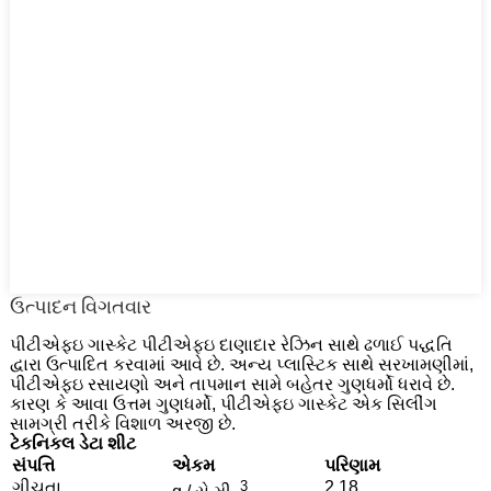
ઉત્પાદન વિગતવાર
પીટીએફઇ ગાસ્કેટ પીટીએફઇ દાણાદાર રેઝિન સાથે ઢળાઈ પદ્ધતિ
દ્વારા ઉત્પાદિત કરવામાં આવે છે. અન્ય પ્લાસ્ટિક સાથે સરખામણીમાં,
પીટીએફઇ રસાયણો અને તાપમાન સામે બહેતર ગુણધર્મો ધરાવે છે.
કારણ કે આવા ઉત્તમ ગુણધર્મો, પીટીએફઇ ગાસ્કેટ એક સિલીંગ
સામગ્રી તરીકે વિશાળ અરજી છે.
ટેકનિકલ ડેટા શીટ
સંપત્તિ
એકમ
પરિણામ
ગીચતા
3
2.18