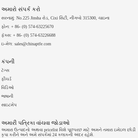
અમારો સંપર્ક કરો
સરનામું: No.225 Jinsha રોડ, Cixi સિટી, નીંગબો 315300, ચાઇના
ફોન: + 86- (0) 574-63225670
ફૅક્સ: + 86- (0) 574-63226688
ઇ-મેલ: sales@chinaptfe.com
કંપની
ટૅગ્સ
ફીચર્ડ
વિડિઓ
ભાષાની
સાઇટમેપ
અમારી પત્રિકા વાંચવા જોડાઓ
અમારા ઉત્પાદનો અથવા pricelist વિશે પૂછપરછ માટે અમને તમારા ઇમેઇલ છોડી
કૃપા કરીને અને અમે સંપર્કમાં 24 કલાકની અંદર રહેશે.