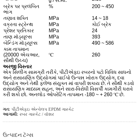
g / સે.મી.
બ્રેક પર પ્રલંબિત
%
200 ~ 450
ભાગ
તણાવ શક્તિ
MPa
14 ~ 18
વક્રતા સ્ટ્રેન્થ
MPa
કોઈ બ્રેક
પ્રેશર પ્રતિકાર
MPa
24
તાણ મૉડ્યૂલ્સ
MPa
393
બેન્ડિંગ મૉડ્યૂલ્સ
MPa
490 ~ 586
કામ તાપમાન
(20000 એચઆર,
℃
260
સૌથી ઉચ્ચ)
અરજી વિસ્તાર
એક સિલીંગ સામગ્રી તરીકે, પીટીએફઇ રબરનો પટો વિવિધ સાધનો
અને રાસાયણિક ઉદ્યોગમાં પાઈપો ઉત્પન્ન ખોરાક ઉદ્યોગ, દવા
ઉદ્યોગ અને તેથી ફ્લેંજ સંયુક્ત માં વાપરી શકાય છે. તે સૌથી કડવો
રાસાયણિક માધ્યમ સહન, અને સારા-વિરોધી વિસર્પી કામગીરી ધરાવે
કરી શકો છો. અનલોડ ઓપરેટિંગ તાપમાન -180 ~ + 260 ℃ છે.
ગત:
પીટીએફઇ એન્વેલપ EPDM ગાસ્કેટ
આગામી:
રબર ગાસ્કેટ / વૉશર
ઉત્પાદન ટૅગ્સ