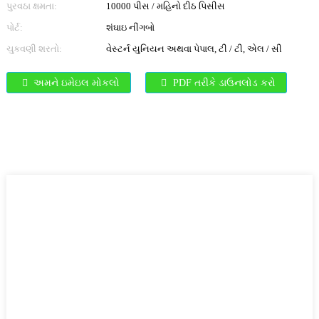
પુરવઠા ક્ષમતા:
10000 પીસ / મહિનો દીઠ પિસીસ
પોર્ટ:
શંઘાઇ નીંગબો
ચુકવણી શરતો:
વેસ્ટર્ન યુનિયન અથવા પેપાલ, ટી / ટી, એલ / સી
અમને ઇમેઇલ મોકલો
PDF તરીકે ડાઉનલોડ કરો