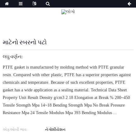
માટેનો રબરનો પટો
લઘુ વર્ણન:
PTFE gasket is manufactured by molding method with PTFE granular
resin. Compared with other plastic, PTFE has a superior properties against
chemicals and temperature. Because of such excellent properties, PTFE
gasket has a wide application as a sealing material. Technical Data Sheet
Property Unit Result Density g/cm3 2.18 Elongation at Break % 200~450
Tensile Strength Mpa 14~18 Bending Strength Mpa No Break Pressure
Resistance Mpa 24 Tensile Modulus Mpa 393 Bending Modulus ...
એફઓબી ભાવ:
નેગોશીયેશન