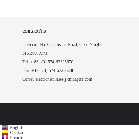
contacti'ns
Direcció: No.225 Jinshan Road, Cixi, Ningbo
315.300, Xina
Tel: + 86- (0) 574-63225670
Fax: + 86- (0) 574-63226688
Correu electrònic: sales@chinaptfe.com
English
Catalan
French