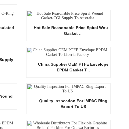
sulated O-
Hot Sale Reasonable Price Spiral Wound
Gasket-...
 Supply To
China Supplier OEM PTFE Envelope
EPDM Gasket T...
l Wound
Quality Inspection For IMPAC Ring
Export To US