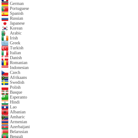
German
Portuguese
Spanish
Russian
Japanese
Korean
Arabic
Irish
Greek
Turkish
Italian
Danish
Romanian
Indonesian
Czech
Afrikaans
Swedish
Polish
Basque
Esperanto
Hindi
Lao
Albanian
Amharic
Armenian
Azerbaijani
Belarusian
Bengali