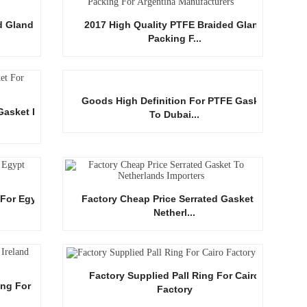
d Gland
2017 High Quality PTFE Braided Gland
Packing F...
Goods High Definition For PTFE Gasket
Gasket For
To Dubai...
For Egypt
Factory Cheap Price Serrated Gasket To
Netherl...
Factory Supplied Pall Ring For Cairo
ing For
Factory