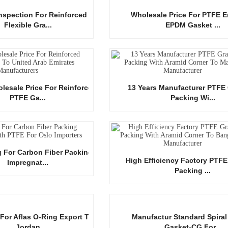
Inspection For Reinforced
Wholesale Price For PTFE 
Flexible Gra...
EPDM Gasket ...
lesale Price For Reinforced
13 Years Manufacturer PTFE 
PTFE Ga...
Packing Wi...
g For Carbon Fiber Packing
High Efficiency Factory PTFE
Impregnat...
Packing ...
 For Aflas O-Ring Export To
Manufactur Standard Spira
Jordan
Gasket-CG For...