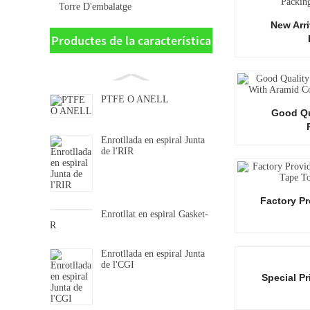
Torre D'embalatge
New Arr
Productes de la característica
PTFE O ANELL
Good Qu
Enrotllada en espiral Junta
de l'RIR
Factory P
Enrotllat en espiral Gasket-
R
Enrotllada en espiral Junta
de l'CGI
Special P