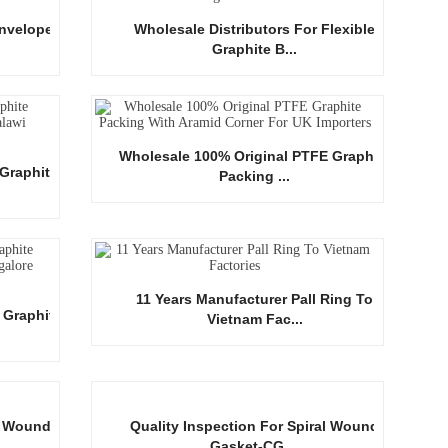
Envelope
Wholesale Distributors For Flexible
Graphite B...
Wholesale 100% Original PTFE Graphite
Graphite
Packing ...
11 Years Manufacturer Pall Ring To
 Graphite
Vietnam Fac...
l Wound
Quality Inspection For Spiral Wound
Gasket-CG ...