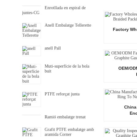
Enrotllada en espiral de
juntes-CG
Anell Embalatge Tellerette
Factory Who
anell Pall
Muti-superfície de la bola
OEM/ODM
buit
PTFE reforçat junta
China
Enc
Ramió embalatge trenat
Grafit PTFE embalatge amb
aramida Corner