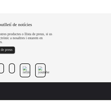
utlletí de notícies
stres productes o llista de preus, si us
ctrònic a nosaltres i estarem en
s.
a de preus