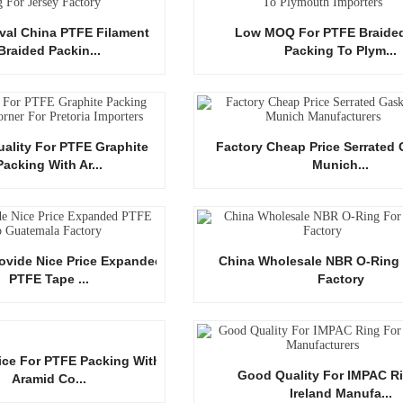
ival China PTFE Filament
Low MOQ For PTFE Braide
Braided Packin...
Packing To Plym...
ality For PTFE Graphite
Factory Cheap Price Serrated 
Packing With Ar...
Munich...
rovide Nice Price Expanded
China Wholesale NBR O-Ring 
PTFE Tape ...
Factory
rice For PTFE Packing With
Good Quality For IMPAC R
Aramid Co...
Ireland Manufa...