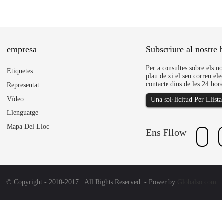
empresa
Subscriure al nostre b
Per a consultes sobre els no
Etiquetes
plau deixi el seu correu ele
contacte dins de les 24 hore
Representat
Vídeo
Una sol·licitud Per Llist
Llenguatge
Mapa Del Lloc
Ens Fllow
© Copyright - 2010-2017 : All Rights Reserved. - Power by
Globalso.com