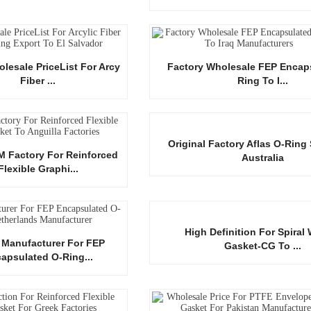
lesale PriceList For Arcylic
Factory Wholesale FEP Encap
Fiber ...
Ring To I...
Original Factory Aflas O-Ring
 Factory For Reinforced
Australia
Flexible Graphi...
High Definition For Spira
 Manufacturer For FEP
Gasket-CG To ...
apsulated O-Ring...