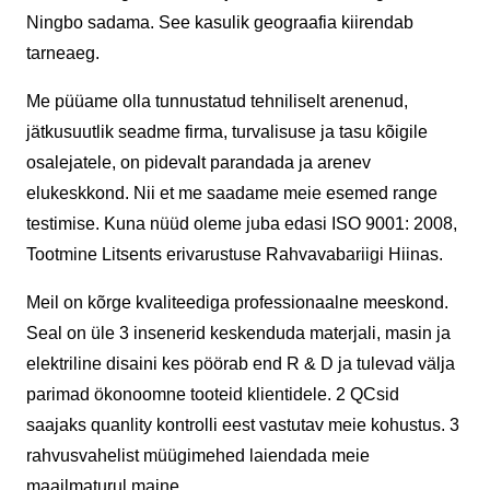
Ningbo sadama. See kasulik geograafia kiirendab
tarneaeg.
Me püüame olla tunnustatud tehniliselt arenenud,
jätkusuutlik seadme firma, turvalisuse ja tasu kõigile
osalejatele, on pidevalt parandada ja arenev
elukeskkond. Nii et me saadame meie esemed range
testimise. Kuna nüüd oleme juba edasi ISO 9001: 2008,
Tootmine Litsents erivarustuse Rahvavabariigi Hiinas.
Meil on kõrge kvaliteediga professionaalne meeskond.
Seal on üle 3 insenerid keskenduda materjali, masin ja
elektriline disaini kes pöörab end R & D ja tulevad välja
parimad ökonoomne tooteid klientidele. 2 QCsid
saajaks quanlity kontrolli eest vastutav meie kohustus. 3
rahvusvahelist müügimehed laiendada meie
maailmaturul maine.