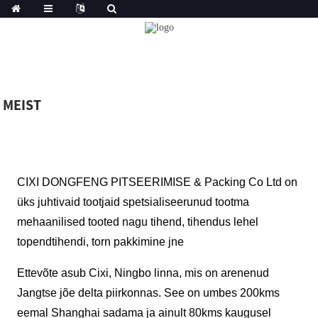
MEIST
CIXI DONGFENG PITSEERIMISE & Packing Co Ltd on
üks juhtivaid tootjaid spetsialiseerunud tootma
mehaanilised tooted nagu tihend, tihendus lehel
topendtihendi, torn pakkimine jne
Ettevõte asub Cixi, Ningbo linna, mis on arenenud
Jangtse jõe delta piirkonnas. See on umbes 200kms
eemal Shanghai sadama ja ainult 80kms kaugusel