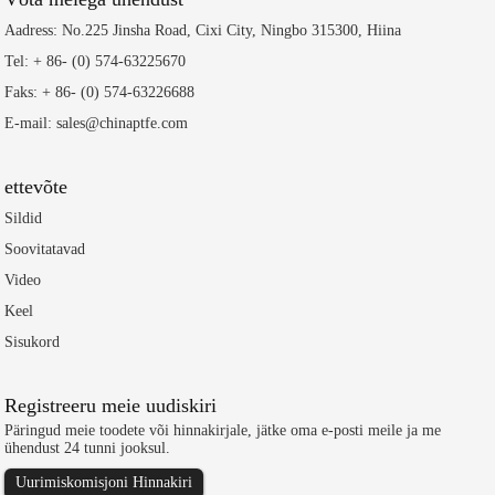
Aadress: No.225 Jinsha Road, Cixi City, Ningbo 315300, Hiina
Tel: + 86- (0) 574-63225670
Faks: + 86- (0) 574-63226688
E-mail: sales@chinaptfe.com
ettevõte
Sildid
Soovitatavad
Video
Keel
Sisukord
Registreeru meie uudiskiri
Päringud meie toodete või hinnakirjale, jätke oma e-posti meile ja me
ühendust 24 tunni jooksul.
Uurimiskomisjoni Hinnakiri