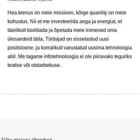
Hea teenus on meie missioon, kõrge quanlity on meie
kohustus. Nii et me investeerida aega ja energiat, et
täielikult koolitada ja õpetada meie inimesed oma
ülesandeid täita. Töötajad on sisselastud uusi
positsioone, ja korralikult varustatud uusima tehnoloogia
abil. Me tagame infotehnoloogia ei ole piiravaks teguriks
teatise või otstarbekuse.
Võta meiega ühendust