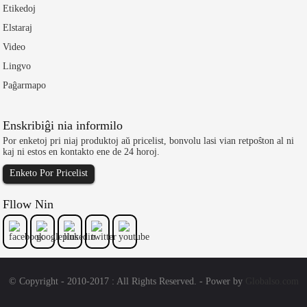
Etikedoj
Elstaraj
Video
Lingvo
Paĝarmapo
Enskribiĝi nia informilo
Por enketoj pri niaj produktoj aŭ pricelist, bonvolu lasi vian retpoŝton al ni
kaj ni estos en kontakto ene de 24 horoj.
Enketo Por Pricelist
Fllow Nin
© Copyright - 2010-2017 : All Rights Reserved. - Power by
Globalso.com