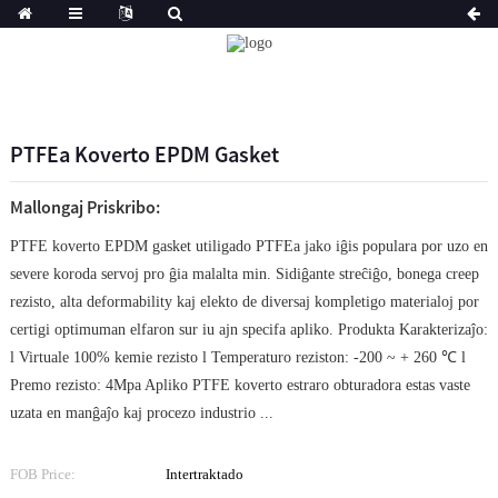
PTFEa Koverto EPDM Gasket
Mallongaj Priskribo:
PTFE koverto EPDM gasket utiligado PTFEa jako iĝis populara por uzo en
severe koroda servoj pro ĝia malalta min. Sidiĝante streĉiĝo, bonega creep
rezisto, alta deformability kaj elekto de diversaj kompletigo materialoj por
certigi optimuman elfaron sur iu ajn specifa apliko. Produkta Karakterizaĵo:
l Virtuale 100% kemie rezisto l Temperaturo reziston: -200 ~ + 260 ℃ l
Premo rezisto: 4Mpa Apliko PTFE koverto estraro obturadora estas vaste
uzata en manĝaĵo kaj procezo industrio ...
FOB Price:
Intertraktado