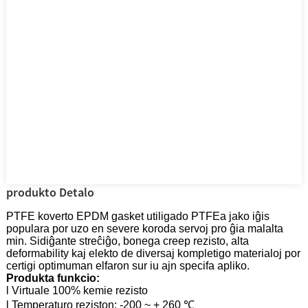
produkto Detalo
PTFE koverto EPDM gasket utiligado PTFEa jako iĝis
populara por uzo en severe koroda servoj pro ĝia malalta
min. Sidiĝante streĉiĝo, bonega creep rezisto, alta
deformability kaj elekto de diversaj kompletigo materialoj por
certigi optimuman elfaron sur iu ajn specifa apliko.
Produkta funkcio:
l Virtuale 100% kemie rezisto
l Temperaturo reziston: -200 ~ + 260 ℃