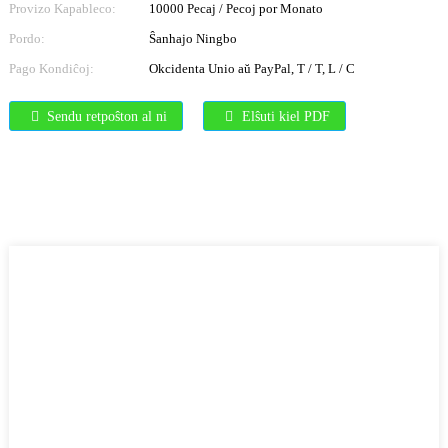
Provizo Kapableco:
10000 Pecaj / Pecoj por Monato
Pordo:
Ŝanhajo Ningbo
Pago Kondiĉoj:
Okcidenta Unio aŭ PayPal, T / T, L / C
Sendu retpoŝton al ni
Elŝuti kiel PDF