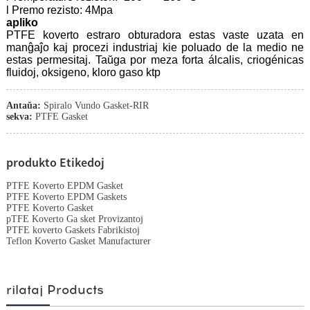
l Premo rezisto: 4Mpa
apliko
PTFE koverto estraro obturadora estas vaste uzata en
manĝaĵo kaj procezi industriaj kie poluado de la medio ne
estas permesitaj. Taŭga por meza forta álcalis, criogénicas
fluidoj, oksigeno, kloro gaso ktp
Antaŭa:
Spiralo Vundo Gasket-RIR
sekva:
PTFE Gasket
produkto Etikedoj
PTFE Koverto EPDM Gasket
PTFE Koverto EPDM Gaskets
PTFE Koverto Gasket
pTFE Koverto Ga sket Provizantoj
PTFE koverto Gaskets Fabrikistoj
Teflon Koverto Gasket Manufacturer
rilataj Products